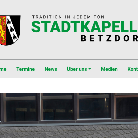
gation überspringen
me
Termine
News
Über uns
Medien
Kont